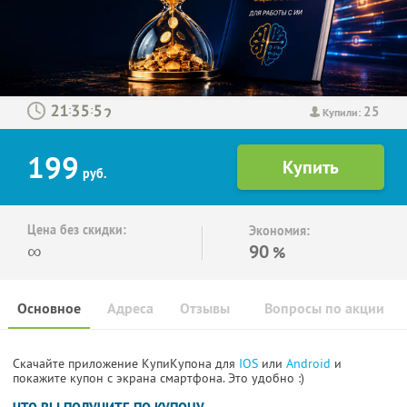
25
:
:
Купили:
199
руб.
Цена без скидки:
Экономия:
∞
90
%
Основное
Адреса
Отзывы
Вопросы по акции
Скачайте приложение КупиКупона для
IOS
или
Android
и
покажите купон с экрана смартфона. Это удобно :)