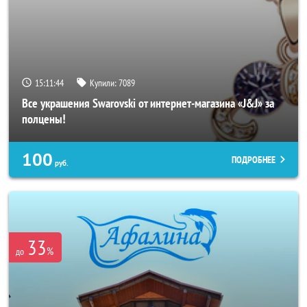
15:11:40
Купили:
7089
Все украшения Swarovski от интернет-магазина «J&J» за
полцены!
100
ПОДРОБНЕЕ
руб.
33
%
до