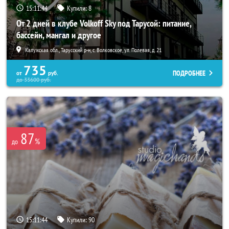
15:11:40
Купили:
8
От 2 дней в клубе Volkoff Sky под Тарусой: питание,
бассейн, мангал и другое
Калужская обл., Тарусский р-н, с. Волковское, ул. Полевая, д. 21
735
ПОДРОБНЕЕ
от
руб.
до
33600
руб.
87
%
до
15:11:40
Купили:
90