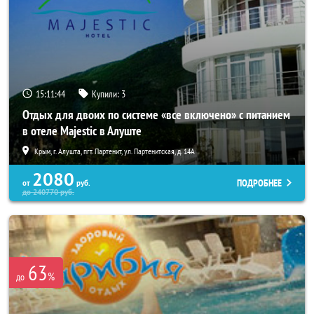
15:11:40
Купили:
3
Отдых для двоих по системе «все включено» с питанием
в отеле Majestic в Алуште
Крым, г. Алушта, пгт. Партенит, ул. Партенитская, д. 14А
2080
ПОДРОБНЕЕ
от
руб.
до
240770
руб.
63
%
до