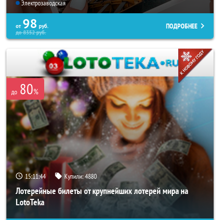
Электрозаводская
98
ПОДРОБНЕЕ
от
руб.
до
8352
руб.
80
%
до
15:11:40
Купили:
4880
Лотерейные билеты от крупнейших лотерей мира на
LotoTeka