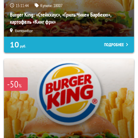
15:11:40
Купили:
18007
Burger King: «Стейкхаус», «Гриль Чикен Барбекю»,
картофель «Кинг фри»
Екатеринбург
10
ПОДРОБНЕЕ
руб.
-50
%