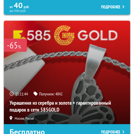
40
ПОДРОБНЕЕ
от
руб.
до
945
руб.
-65
%
15:11:40
Получили:
4842
Украшения из серебра и золота + гарантированный
подарок в сети 585GOLD
Москва, Россия
Бесплатно
ПОДРОБНЕЕ