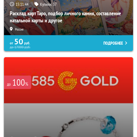
15:11:40
Купили:
37
Расклад карт Таро, подбор личного камня, составление
натальной карты и другое
Россия
50
ПОДРОБНЕЕ
от
руб.
до
17000
руб.
100
%
до