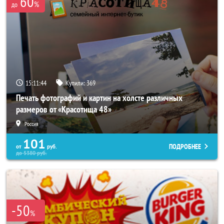
60
%
до
15:11:40
Купили:
369
Печать фотографий и картин на холсте различных
размеров от «Красотища 48»
Россия
101
ПОДРОБНЕЕ
от
руб.
до
5380
руб.
-50
%