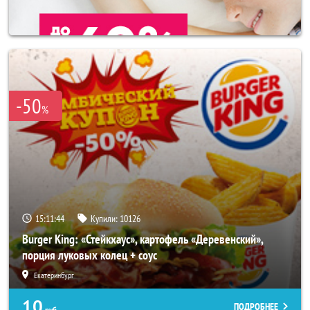
-50
%
15:11:40
Купили:
10126
Burger King: «Стейкхаус», картофель «Деревенский»,
порция луковых колец + соус
Екатеринбург
10
ПОДРОБНЕЕ