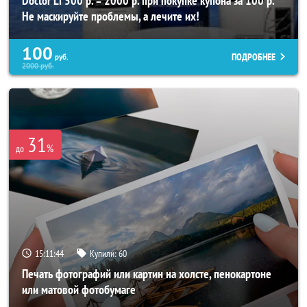
Doctor Li 500 р. = 2000 р. при покупке купона за 100 р.
Не маскируйте проблемы, а лечите их!
100
ПОДРОБНЕЕ
руб.
2000
руб.
31
%
до
15:11:40
Купили:
60
Печать фотографий или картин на холсте, пенокартоне
или матовой фотобумаге