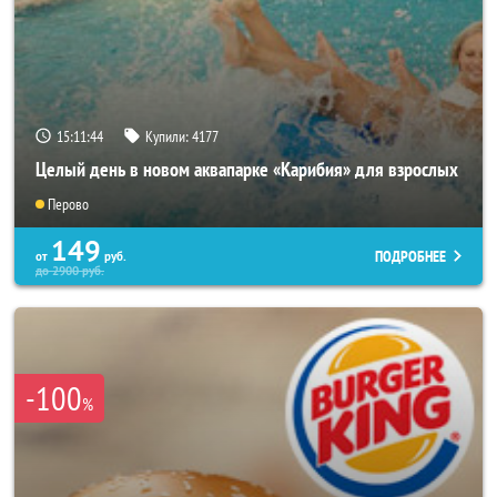
15:11:40
Купили:
4177
Целый день в новом аквапарке «Карибия» для взрослых
Перово
149
ПОДРОБНЕЕ
от
руб.
до
2900
руб.
-100
%