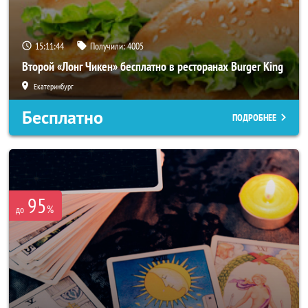
15:11:40
Получили:
4005
Второй «Лонг Чикен» бесплатно в ресторанах Burger King
Екатеринбург
Бесплатно
ПОДРОБНЕЕ
95
%
до