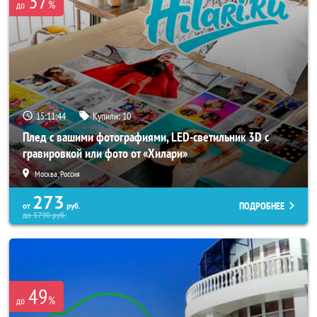
37
%
до
15:11:40
Купили:
10
Плед с вашими фотографиями, LED-светильник 3D с
гравировкой или фото от «Хилари»
Москва, Россия
273
ПОДРОБНЕЕ
от
руб.
до
5790
руб.
49
%
до