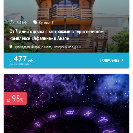
15:11:40
Купили:
11
От 3 дней отдыха с завтраками в туристическом
комплексе «Афалина» в Анапе
Краснодарский край, г. Анапа, Пионерский пр-т, д. 116
477
ПОДРОБНЕЕ
от
руб.
до
72600
руб.
98
%
до