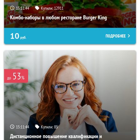
15:11:40
Купили:
12911
Комбо-наборы в любом ресторане Burger King
10
ПОДРОБНЕЕ
руб.
53
%
до
15:11:40
Купили:
85
Дистанционное повышение квалификации и