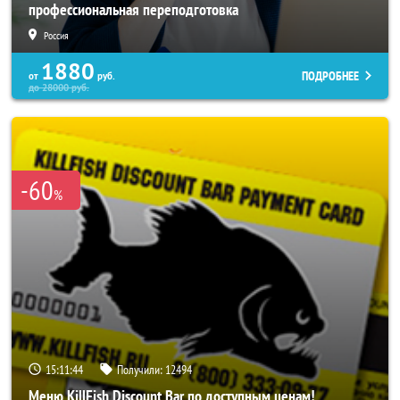
профессиональная переподготовка
Россия
1880
ПОДРОБНЕЕ
от
руб.
до
28000
руб.
-60
%
15:11:40
Получили:
12494
Меню KillFish Discount Bar по доступным ценам!