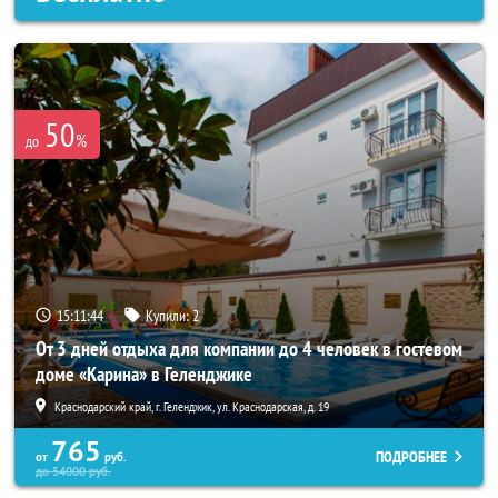
50
%
до
15:11:40
Купили:
2
От 3 дней отдыха для компании до 4 человек в гостевом
доме «Карина» в Геленджике
Краснодарский край, г. Геленджик, ул. Краснодарская, д. 19
765
ПОДРОБНЕЕ
от
руб.
до
54000
руб.