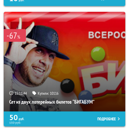
руб.
-67
%
15:11:40
Купили:
10116
Сет из двух лотерейных билетов “БИГАБУМ”
50
ПОДРОБНЕЕ
руб.
150
руб.