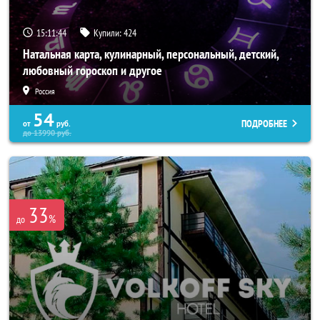
15:11:40
Купили:
424
Натальная карта, кулинарный, персональный, детский,
любовный гороскоп и другое
Россия
54
ПОДРОБНЕЕ
от
руб.
до
13990
руб.
33
%
до