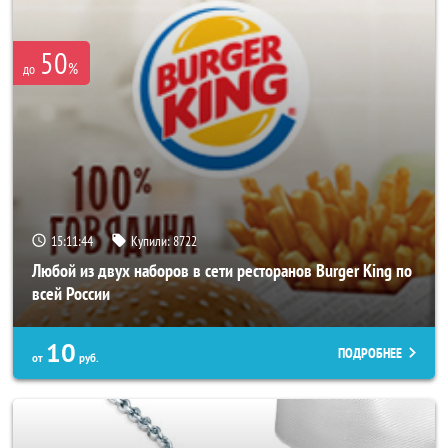
50
%
до
15:11:40
Купили:
8722
Любой из двух наборов в сети ресторанов Burger King по
всей России
10
ПОДРОБНЕЕ
от
руб.