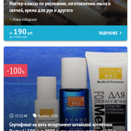
Мастер-классы по рисованию, изготовлению мыла и
свечей, крема для рук и другого
Новослободская
190
ПОДРОБНЕЕ
от
руб.
до
7000
руб.
-100
%
15:11:40
Купили:
5010
Сертификат на весь ассортимент китайской косметики