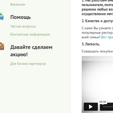
1. Мы работаем вм
Вакансии
пользователя, поэт
решении любых воп
осуществления меч
Помощь
2. Качество и досту
Частые вопросы
С нами Вы узнаете 
популярные рестора
Контактная информация
всей семьи!
Вот пр
3. Легкость.
Давайте сделаем
Совершать покупки 
акцию!
Для бизнес-партнеров