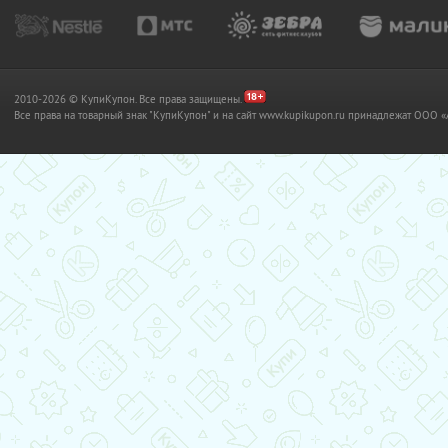
2010-2026 © КупиКупон. Все права защищены.
Все права на товарный знак "КупиКупон" и на сайт www.kupikupon.ru принадлежат OO