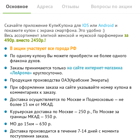
Основное
Адреса
Отзывы
Вопросы по акции
Скачайте приложение КупиКупона для
IOS
или
Android
и
покажите купон с экрана смартфона. Это удобно :)
Весь ассортимент элитной женской и мужской парфюмерии
за
490р. вместо 2450р.!
В акции участвуют все города РФ
По одному купону Вы можете приобрести не более одного
флакона духов.
Заказы принимаются только
на сайте интернет-магазина
«ЛеАрома»
круглосуточно.
Продукция производства ОАЭ(Арабские Эмираты)
При оформлении заказа на сайте указывайте номер купона в
комментариях к заказу.
Доставка осуществляется по Москве и Подмосковью — не
более 15 км от МКАД.
Курьерская доставка по Москве — 250 р., По Москве за
границы МКАД — 350 р.
МО до 15км — 630 р.
Доставка производится в течение 7-14 дней с момента
поступления заказа.