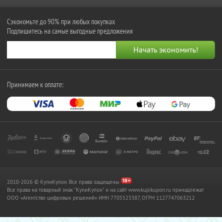
Сэкономьте до 90% при любых покупках
Подпишитесь на самые выгодные предложения
Принимаем к оплате:
2010-2026 © КупиКупон. Все права защищены.
Все права на товарный знак "КупиКупон" и на сайт www.kupikupon.ru принадлежат
OOO «Агентство цифровых решений» ИНН 7705523387, ОГРН 1127747063212