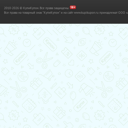
2010-2026 © КупиКупон. Все права защищены.
Все права на товарный знак "КупиКупон" и на сайт www.kupikupon.ru принадлежат OO