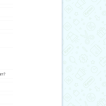
шло,
азделе
у, дату
орые вы
 сможете
ваться
ичеству
бя, так
ейдите к
 укажите
плате.
ет?
word/new
т» -
u/profile