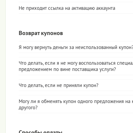
Отключиться от рассылки Вы можете во вкладке «Личный сче
уведомления» и «создать подписку».
ваши подписки или пройти по ссылке
http://www.kupikupon.r
Не приходит ссылка на активацию аккаунта
Уберите 2 галочки город подписки и «Новости и уведомлен
Что бы направить повторную ссылку для активации аккаунта
«обновите подписку».
пройдите, пожалуйста, по ссылке
http://www.kupikupon.ru/users/confirmation/new
и укажите E
Возврат купонов
регистрации. Мы отправим для Вас повторное сообщение.
Я могу вернуть деньги за неиспользованный купон
Да. Напишите, нам на sprosi@kupikupon.ru и мы вернем вам
на Ваш счет в KupiKupon. Возвраты за неиспользованные к
Что делать, если я не могу воспользоваться специ
осуществляются согласно нашим
Правилам
Тем не менее, мы
предложением по вине поставщика услуги?
рады, если вы все же используете купоны. Когда срок действ
купленного вами предложения будет истекать, мы пришлем 
Если поставщик не сможет оказать услугу, указанную в спец
письмо с напоминанием, что до окончания срока акции оста
предложении, мы обязательно вернем Вам деньги. Мы рабо
Что делать, если не приняли купон?
дней!
только с проверенными и надежными партнерами.
Если у вас не приняли купон, обратитесь в службу поддержк
Кстати, обратите внимание: некоторые партнеры, особенно т
пользователей KupiKupon. В самые короткие сроки ваш зап
Могу ли я обменять купон одного предложения на 
оказывают услуги по предварительной записи, требуют, что
рассмотрят и с радостью помогут.
другого?
предупреждали их, если не сможете присутствовать на опла
занятии. И если Вы не предупредили их за день или за неск
Напишите нам на sprosi@kupikupon.ru письмо с указанием 
часов, в зависимости от акции, они могут считать свою услуг
купона. Купон будет аннулирован, средства возвращены на
оплаченной. В этом случае мы не сможем вернуть Вам деньг
личный счёт KupiKupon и Вы сможете воспользоваться друг
неиспользованный купон.
Способы оплаты.
предложением. Обращаем Ваше внимание, что возврат возм