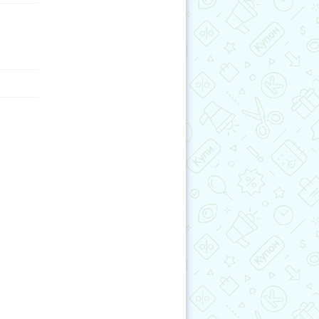
лансе
зделе
ный счет
рмацию
асно
о 10%