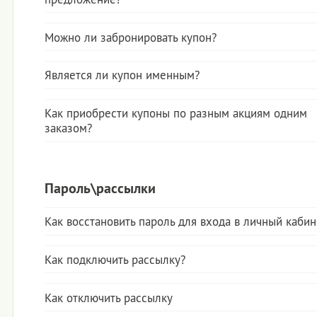
Вами сумма поступила на личный счет. Если этого не произо
напишите, пожалуйста, нам через форму обратной связи в р
Да, если условиями проведения конкретной акции не
Контакты, в письме необходимо указать способ оплаты, сумм
предусмотрены соответствующие ограничения. Скидки, кот
Можно ли забронировать купон?
оплаты и номер заказа.
приобретаете на KupiKupon, не суммируются, то есть вы не
К сожалению, купон забронировать нельзя.
получить двойную скидку на одну услугу, но сможете пользо
услугой со скидкой неоднократно, согласно купленному кол
Является ли купон именным?
купонов.
Купон не является именным, Вы можете купить его как для се
и в подарок.
Как приобрести купоны по разным акциям одним
заказом?
Выбрав понравившуюся акцию, нажмите «Купить», затем пер
другой акции и произведите такую же операцию. В корзине
количество купонов по выбранным акциям, и переходите к о
Пароль\рассылки
Как восстановить пароль для входа в личный кабин
Если Вы забыли свой пароль, пройдите по ссылке для
восстановления пароля
http://www.kupikupon.ru/users/pass
Как подключить рассылку?
и через несколько минут на Ваш e-mail придет письмо с
Подключиться к рассылке Вы можете во вкладке «Личный сче
инструкцией.
ваши подписки или пройти по ссылке
http://www.kupikupon.r
Как отключить рассылку
Выберите город подписки, поставьте галочку «Новости и