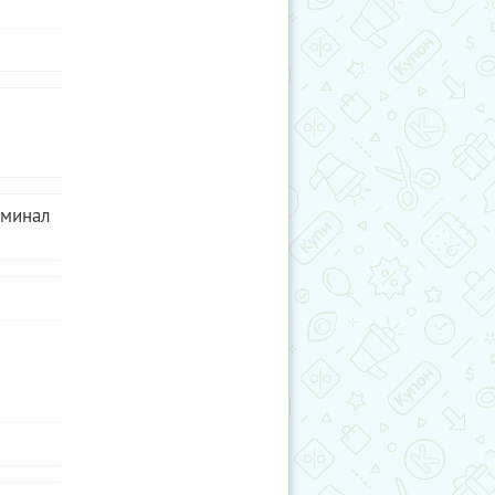
рока
для вас
 вашего
плата
зи.
нежных
 вы
рминал
щение с
 платежа,
нном
только