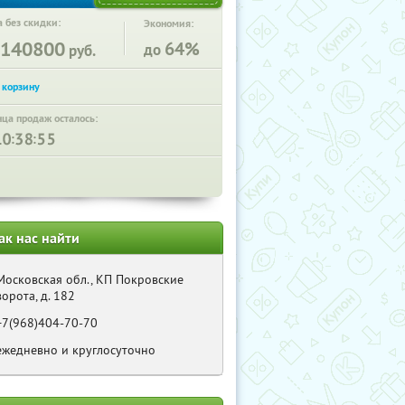
 без скидки:
Экономия:
140800
64%
до
руб.
нца продаж осталось:
:
:
ак нас найти
Московская обл., КП Покровские
ворота, д. 182
+7(968)404-70-70
ежедневно и круглосуточно