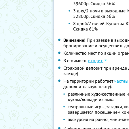
39600р. Скидка 36%
3 дня/2 ночи в выходные. К
52800р. Скидка 36%
8 дней/7 ночей. Купон за 8
Скидка 61%
Внимание!
При заезде в выход
бронирование и осуществить до
Количество мест по акции огра
В стоимость
входит:
Страховой депозит при аренде 
заезде)
На территории работает
частны
дополнительную плату):
различные художественные на
куклы/лошади из лыка
театральные игры, загадки, к
завершается посещением ко
экскурсия на ранчо, мини-кве
Информацию о работе конного 