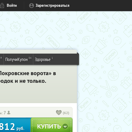
Войти
Зарегистрироваться
49
84
1
ПолучиКупон
Здоровье
Покровские ворота» в
одок и не только.
7
(62)
и:
812
руб.