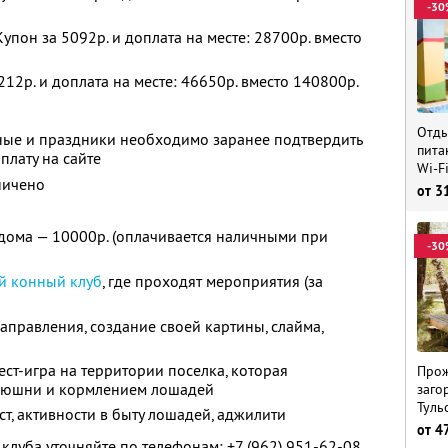
-30
упон за 5092р. и доплата на месте: 28700р. вместо
212р. и доплата на месте: 46650р. вместо 140800р.
Отды
ные и праздники необходимо заранее подтвердить
пита
плату на сайте
Wi-F
ничено
от
3
дома — 10000р. (оплачивается наличными при
-30
й конный клуб
, где проходят мероприятия (за
правления, создание своей картины, слайма,
вест-игра на территории поселка, которая
Прож
нюшни и кормлением лошадей
заго
Туль
ст, активности в быту лошадей, аджилити
от
4
клуба уточняйте по телефонам:
+7 (962) 951-62-08,