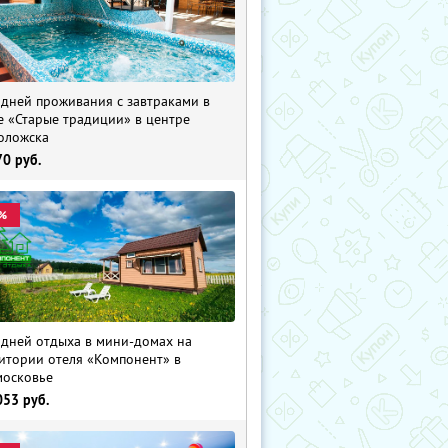
 дней проживания с завтраками в
е «Старые традиции» в центре
оложска
70
руб.
%
 дней отдыха в мини-домах на
итории отеля «Компонент» в
осковье
053
руб.