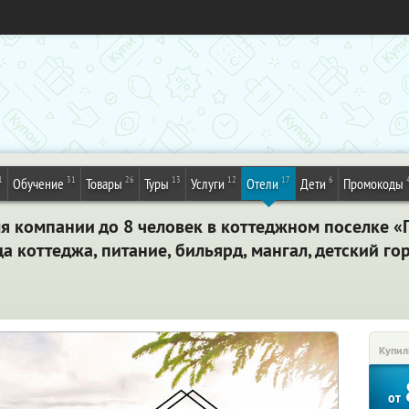
1
31
26
13
12
17
6
Обучение
Товары
Туры
Услуги
Отели
Дети
Промокоды
я компании до 8 человек в коттеджном поселке «
 коттеджа, питание, бильярд, мангал, детский гор
Купил
от