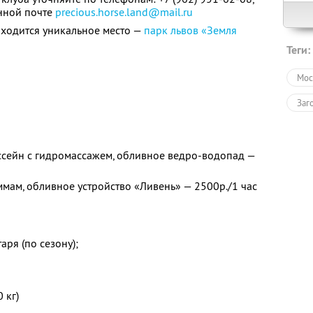
нной почте
precious.horse.land@mail.ru
находится уникальное место —
парк львов «Земля
Теги:
Мос
Заг
ассейн с гидромассажем, обливное ведро-водопад —
ммам, обливное устройство «Ливень» — 2500р./1 час
ря (по сезону);
 кг)