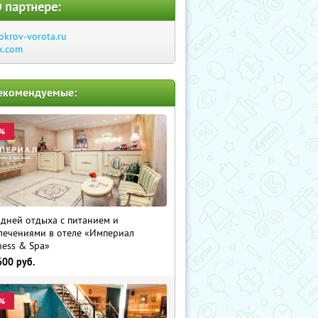
 партнере:
okrov-vorota.ru
k.com
екомендуемые:
%
 дней отдыха с питанием и
лечениями в отеле «Империал
ness & Spa»
600
руб.
%