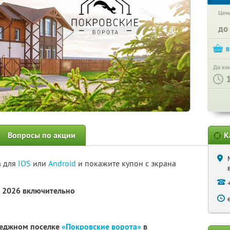
Цена
до
До ко
Вопросы по акции
К
а для
IOS
или
Android
и покажите купон с экрана
а 2026 включительно
теджном поселке
«Покровские ворота»
в