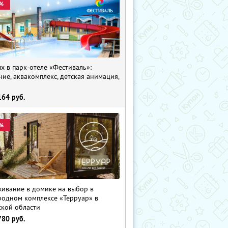
%
х в парк-отеле «Фестиваль»:
ние, аквакомплекс, детская анимация,
i
164
руб.
%
ивание в домике на выбор в
родном комплексе «Терруар» в
ской области
780
руб.