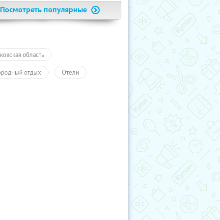
Посмотреть популярные
ковская область
ородный отдых
Отели