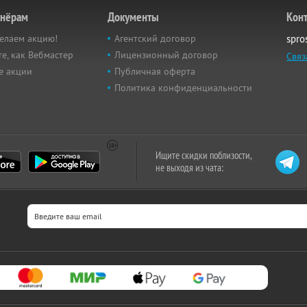
тнёрам
Документы
Кон
елаем акцию!
Агентский договор
spro
е, как Вебмастер
Лицензионный договор
Связ
е акции
Публичная оферта
Политика конфиденциальности
Ищите скидки поблизости,
не выходя из чата: