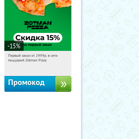
-15
%
Первый заказ от 2999р. в сети
11:49:57
Получили:
43
пиццерий Zotman Pizza
Россия
Промокод