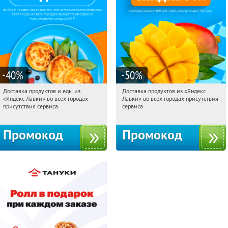
-40
%
-50
%
Доставка продуктов и еды из
Доставка продуктов из «Яндекс
11:49:57
Получили:
38
11:49:57
Получили:
165
«Яндекс Лавки» во всех городах
Лавки» во всех городах присутствия
Россия
Россия
присутствия сервиса
сервиса
Промокод
Промокод