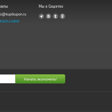
такты
Мы в Соцсетях
si@kupikupon.ru
аться с нами