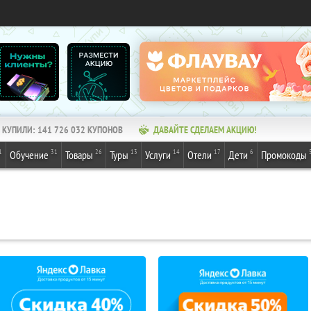
КУПИЛИ:
141 726 032
КУПОНОВ
ДАВАЙТЕ СДЕЛАЕМ АКЦИЮ!
1
31
26
13
14
17
6
Обучение
Товары
Туры
Услуги
Отели
Дети
Промокоды