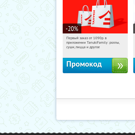
-20
%
Первый заказ от 1090р. в
11:49:57
Получили:
257
приложении TanukiFamily: роллы,
Россия
суши, пицца и другое
Промокод