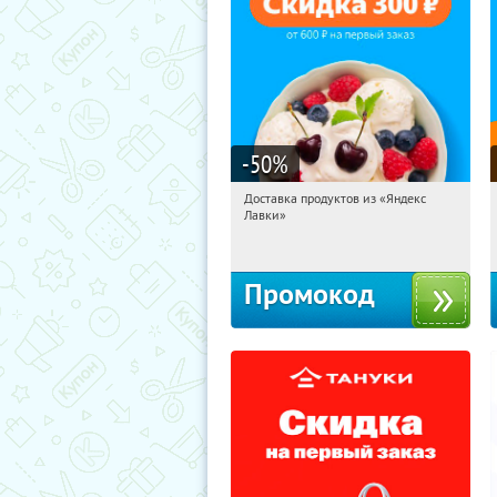
-50
%
Доставка продуктов из «Яндекс
11:49:57
Получили:
6
Лавки»
Россия
Промокод