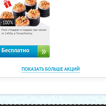
-100
%
Ролл «Чеддер» в подарок при заказе
11:49:57
Получили:
108
от 1490р. в TanukiFamily
Россия
Бесплатно
ПОКАЗАТЬ БОЛЬШЕ АКЦИЙ