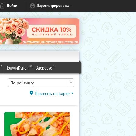
Войти
Зарегистрироваться
53
88
1
ПолучиКупон
Здоровье
По рейтингу
Показать на карте