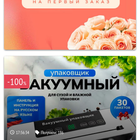
-100
%
17:56:32
Получили:
186