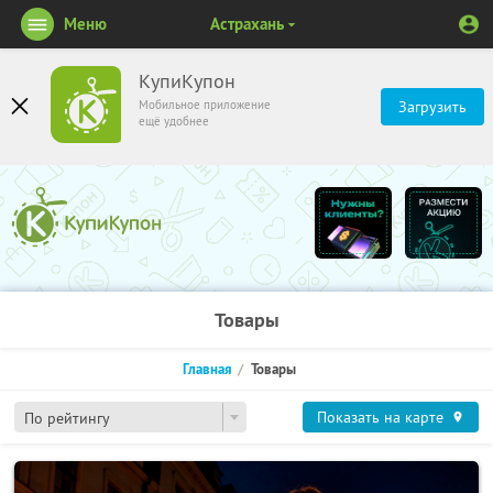
Меню
Астрахань
КупиКупон
Мобильное приложение
Загрузить
ещё удобнее
Товары
Главная
Товары
Показать на карте
По рейтингу