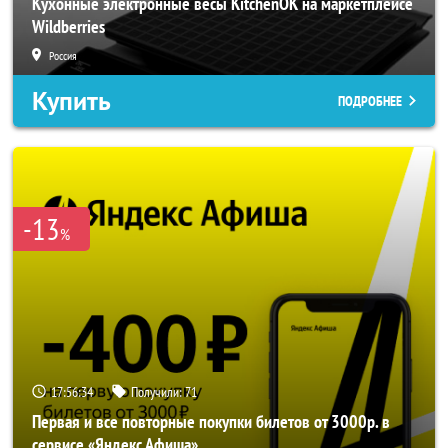
Кухонные электронные весы KitchenOK на маркетплейсе
Wildberries
Россия
Купить
ПОДРОБНЕЕ
-13
%
17:56:32
Получили:
71
Первая и все повторные покупки билетов от 3000р. в
сервисе «Яндекс Афиша»