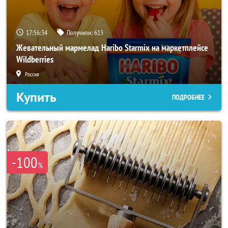
17:56:32
Получили:
613
Жевательный мармелад Haribo Starmix на маркетплейсе
Wildberries
Россия
Купить
ПОДРОБНЕЕ
-100
%