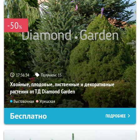
-50
%
17:56:32
Получили:
15
Хвойные, плодовые, лиственные и декоративные
растения от ТД Diamond Garden
Выставочная
Угрешская
Бесплатно
ПОДРОБНЕЕ