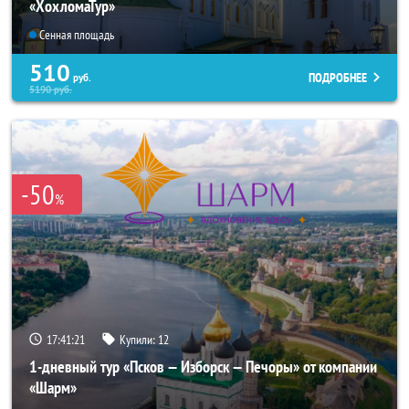
«ХохломаТур»
Сенная площадь
510
ПОДРОБНЕЕ
руб.
5190
руб.
-50
%
17:41:21
Купили:
12
1-дневный тур «Псков — Изборск — Печоры» от компании
«Шарм»