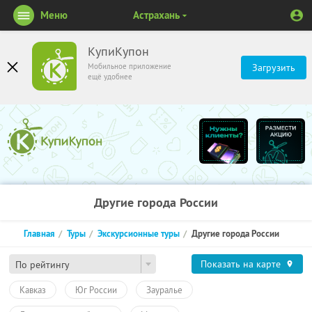
Меню
Астрахань
КупиКупон
Мобильное приложение
Загрузить
ещё удобнее
Другие города России
Главная
Туры
Экскурсионные туры
Другие города России
Показать на карте
По рейтингу
Кавказ
Юг России
Зауралье