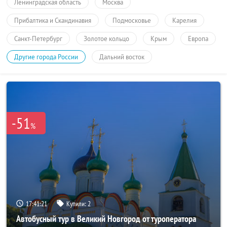
Ленинградская область
Москва
Прибалтика и Скандинавия
Подмосковье
Карелия
Санкт-Петербург
Золотое кольцо
Крым
Европа
Другие города России
Дальний восток
-51
%
17:41:21
Купили:
2
Автобусный тур в Великий Новгород от туроператора