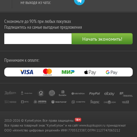
не выходя из чата:
Сэкономьте до 90% при любых покупках
Подпишитесь на самые выгодные предложения
Принимаем к оплате:
2010-2026 © КупиКупон. Все права защищены.
Все права на товарный знак "КупиКупон" и на сайт www.kupikupon.ru принадлежат
OOO «Агентство цифровых решений» ИНН 7705523387, ОГРН 1127747063212