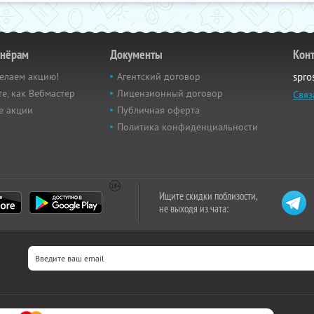
тнёрам
Документы
Кон
елаем акцию!
Агентский договор
spro
е, как Вебмастер
Лицензионный договор
Связ
е акции
Публичная оферта
Политика конфиденциальности
Ищите скидки поблизости,
не выходя из чата: