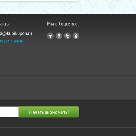
такты
Мы в Соцсетях
si@kupikupon.ru
аться с нами