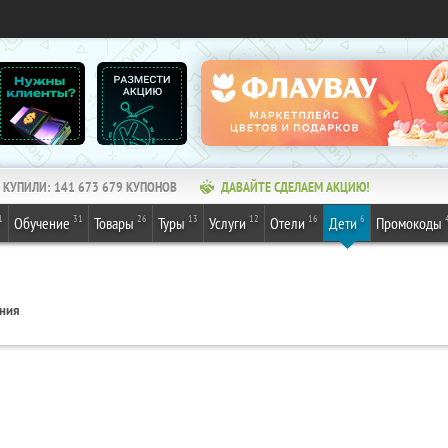
КУПИЛИ:
141 673 679
КУПОНОВ
ДАВАЙТЕ СДЕЛАЕМ АКЦИЮ!
1
31
26
13
12
16
6
Обучение
Товары
Туры
Услуги
Отели
Дети
Промокоды
ения