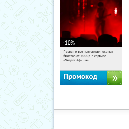
-10
%
Первая и все повторные покупки
07:23:27
Получили:
155
билетов от 3000р. в сервисе
Россия
«Яндекс Афиша»
Промокод