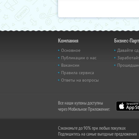
Компания
Бизнес-Пар
Основное
Давайте сд
Публикации о нас
Заработайт
Вакансии
Прошедши
Правила сервиса
Ответы на вопросы
Все наши купоны доступны
через Мобильное Приложение:
Сэкономьте до 90% при любых покупках
Подпишитесь на самые выгодные предложения