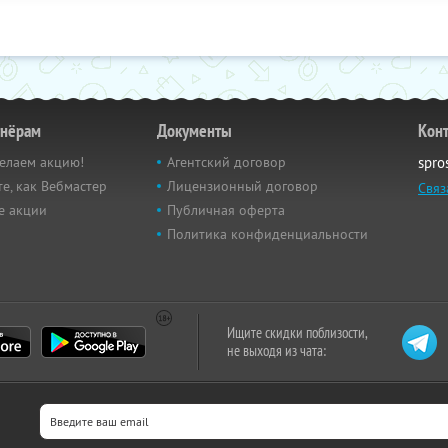
тнёрам
Документы
Кон
елаем акцию!
Агентский договор
spro
е, как Вебмастер
Лицензионный договор
Связ
е акции
Публичная оферта
Политика конфиденциальности
Ищите скидки поблизости,
не выходя из чата: