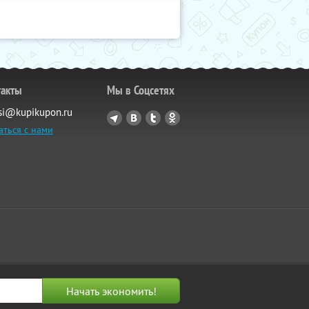
такты
Мы в Соцсетях
si@kupikupon.ru
аться с нами