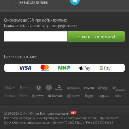
не выходя из чата:
Сэкономьте до 90% при любых покупках
Подпишитесь на самые выгодные предложения
Принимаем к оплате:
2010-2026 © КупиКупон. Все права защищены.
Все права на товарный знак "КупиКупон" и на сайт www.kupikupon.ru принадлежат
OOO «Агентство цифровых решений» ИНН 7705523387, ОГРН 1127747063212