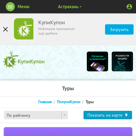
Меню
Астрахань
КупиКупон
Мобильное приложение
Загрузить
ещё удобнее
Туры
Главная
ПолучиКупон
Туры
Показать на карте
По рейтингу