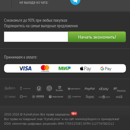
не выходя из чата:
Сэкономьте до 90% при любых покупках
Подпишитесь на самые выгодные предложения
Принимаем к оплате:
2010-2026 © КупиКупон. Все права защищены.
Все права на товарный знак "КупиКупон" и на сайт www.kupikupon.ru принадлежат
OOO «Агентство цифровых решений» ИНН 7705523387, ОГРН 1127747063212