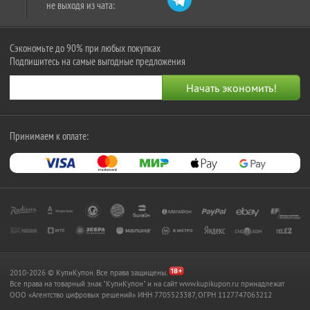
не выходя из чата:
Сэкономьте до 90% при любых покупках
Подпишитесь на самые выгодные предложения
Принимаем к оплате:
2010-2026 © КупиКупон. Все права защищены.
Все права на товарный знак "КупиКупон" и на сайт www.kupikupon.ru принадлежат
OOO «Агентство цифровых решений» ИНН 7705523387, ОГРН 1127747063212