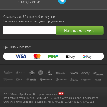
не выходя из чата:
Сэкономьте до 90% при любых покупках
Подпишитесь на самые выгодные предложения
Принимаем к оплате:
2010-2026 © КупиКупон. Все права защищены.
Все права на товарный знак "КупиКупон" и на сайт www.kupikupon.ru принадлежат
OOO «Агентство цифровых решений» ИНН 7705523387, ОГРН 1127747063212