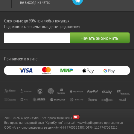
не выходя из чата:
Сэкономьте до 90% при любых покупках
Подпишитесь на самые выгодные предложения
Принимаем к оплате:
2010-2026 © КупиКупон. Все права защищены.
Все права на товарный знак "КупиКупон" и на сайт www.kupikupon.ru принадлежат
OOO «Агентство цифровых решений» ИНН 7705523387, ОГРН 1127747063212