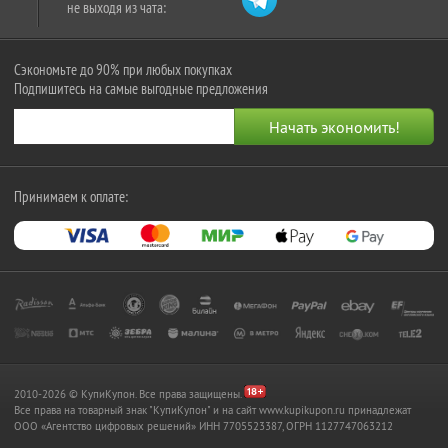
не выходя из чата:
Сэкономьте до 90% при любых покупках
Подпишитесь на самые выгодные предложения
Принимаем к оплате:
2010-2026 © КупиКупон. Все права защищены.
Все права на товарный знак "КупиКупон" и на сайт www.kupikupon.ru принадлежат
OOO «Агентство цифровых решений» ИНН 7705523387, ОГРН 1127747063212