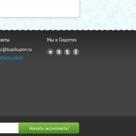
такты
Мы в Соцсетях
si@kupikupon.ru
аться с нами