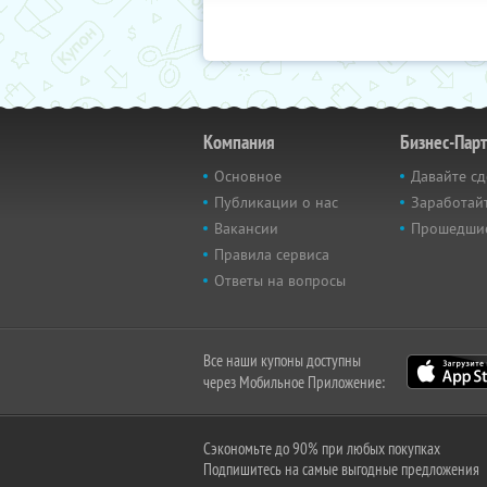
Компания
Бизнес-Пар
Основное
Давайте сд
Публикации о нас
Заработайт
Вакансии
Прошедши
Правила сервиса
Ответы на вопросы
Все наши купоны доступны
через Мобильное Приложение:
Сэкономьте до 90% при любых покупках
Подпишитесь на самые выгодные предложения