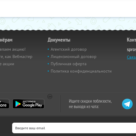
тнёрам
Документы
Кон
елаем акцию!
Агентский договор
spro
е, как Вебмастер
Лицензионный договор
Связ
е акции
Публичная оферта
Политика конфиденциальности
Ищите скидки поблизости,
не выходя из чата: