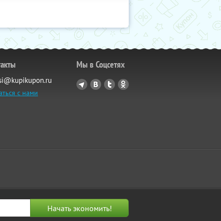
такты
Мы в Соцсетях
si@kupikupon.ru
аться с нами