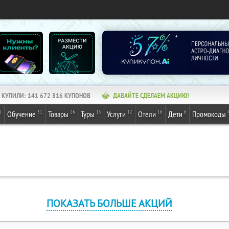
КУПИЛИ:
141 672 816
КУПОНОВ
ДАВАЙТЕ СДЕЛАЕМ АКЦИЮ!
1
31
26
13
12
16
6
Обучение
Товары
Туры
Услуги
Отели
Дети
Промокоды
ПОКАЗАТЬ БОЛЬШЕ АКЦИЙ