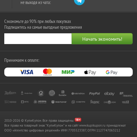
не выходя из чата:
Сэкономьте до 90% при любых покупках
Подпишитесь на самые выгодные предложения
Принимаем к оплате:
2010-2026 © КупиКупон. Все права защищены.
Все права на товарный знак "КупиКупон" и на сайт www.kupikupon.ru принадлежат
OOO «Агентство цифровых решений» ИНН 7705523387, ОГРН 1127747063212