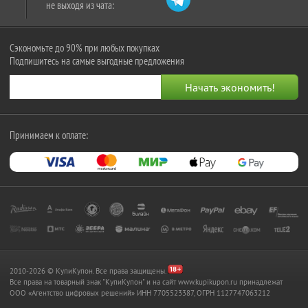
не выходя из чата:
Сэкономьте до 90% при любых покупках
Подпишитесь на самые выгодные предложения
Принимаем к оплате:
2010-2026 © КупиКупон. Все права защищены.
Все права на товарный знак "КупиКупон" и на сайт www.kupikupon.ru принадлежат
OOO «Агентство цифровых решений» ИНН 7705523387, ОГРН 1127747063212