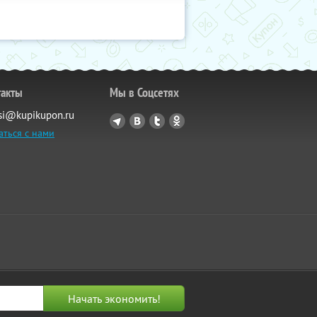
такты
Мы в Соцсетях
si@kupikupon.ru
аться с нами