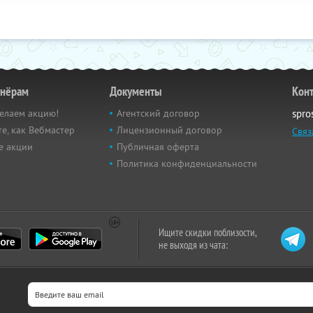
тнёрам
Документы
Кон
елаем акцию!
Агентский договор
spro
е, как Вебмастер
Лицензионный договор
Связ
е акции
Публичная оферта
Политика конфиденциальности
Ищите скидки поблизости,
не выходя из чата: