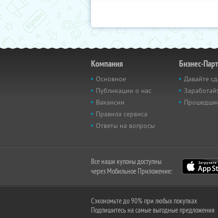
Компания
Бизнес-Пар
Основное
Давайте сд
Публикации о нас
Заработайт
Вакансии
Прошедши
Правила сервиса
Ответы на вопросы
Все наши купоны доступны
через Мобильное Приложение:
Сэкономьте до 90% при любых покупках
Подпишитесь на самые выгодные предложения