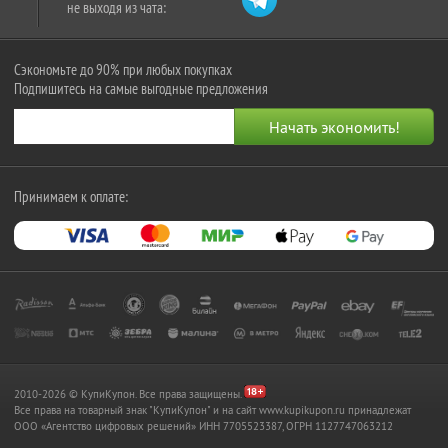
не выходя из чата:
Сэкономьте до 90% при любых покупках
Подпишитесь на самые выгодные предложения
Принимаем к оплате:
2010-2026 © КупиКупон. Все права защищены.
Все права на товарный знак "КупиКупон" и на сайт www.kupikupon.ru принадлежат
OOO «Агентство цифровых решений» ИНН 7705523387, ОГРН 1127747063212