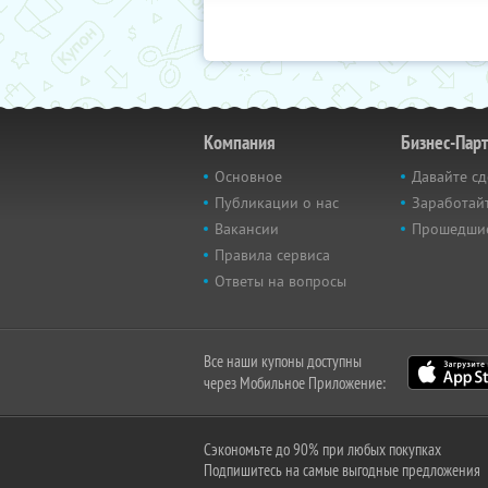
Компания
Бизнес-Пар
Основное
Давайте сд
Публикации о нас
Заработайт
Вакансии
Прошедши
Правила сервиса
Ответы на вопросы
Все наши купоны доступны
через Мобильное Приложение:
Сэкономьте до 90% при любых покупках
Подпишитесь на самые выгодные предложения