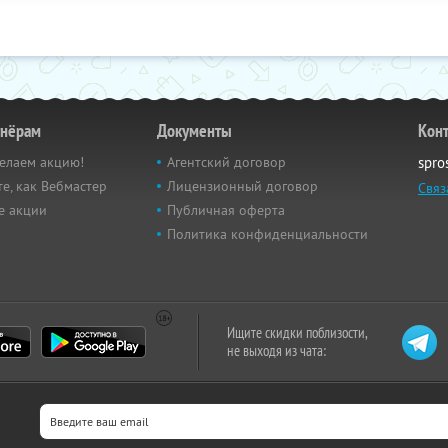
тнёрам
Документы
Кон
елаем акцию!
Агентский договор
spro
е, как Вебмастер
Лицензионный договор
Связ
е акции
Публичная оферта
Политика конфиденциальности
Ищите скидки поблизости,
не выходя из чата: