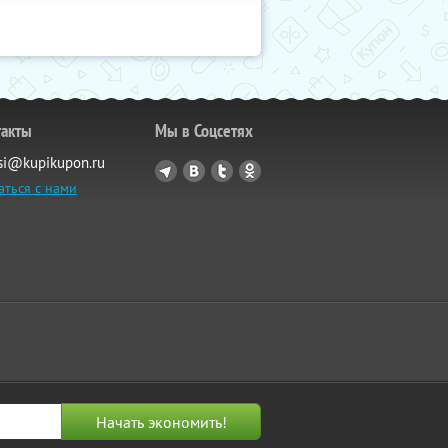
такты
Мы в Соцсетях
si@kupikupon.ru
аться с нами