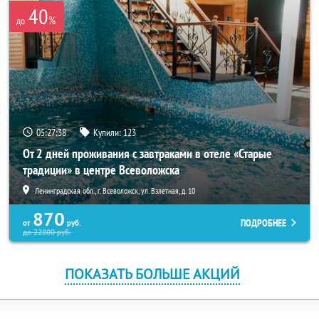
40
%
до
05:27:37
Купили:
123
От 2 дней проживания с завтраками в отеле «Старые
традиции» в центре Всеволожска
Ленинградская обл., г. Всеволожск, ул. Взлетная, д. 10
870
ПОДРОБНЕЕ
от
руб.
до
22800
руб.
ПОКАЗАТЬ БОЛЬШЕ АКЦИЙ