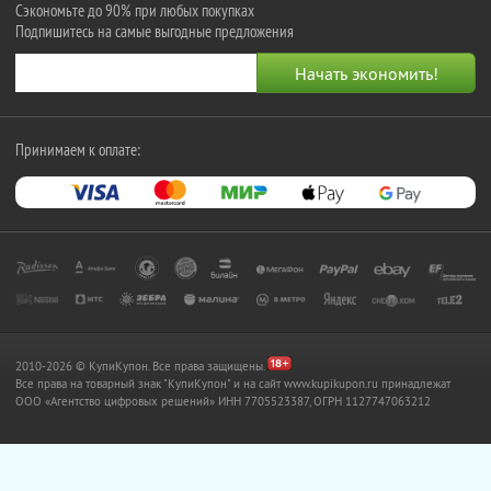
Сэкономьте до 90% при любых покупках
Подпишитесь на самые выгодные предложения
Принимаем к оплате:
2010-2026 © КупиКупон. Все права защищены.
Все права на товарный знак "КупиКупон" и на сайт www.kupikupon.ru принадлежат
OOO «Агентство цифровых решений» ИНН 7705523387, ОГРН 1127747063212