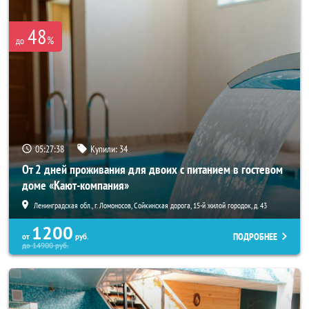
48
%
до
05:27:37
Купили:
34
От 2 дней проживания для двоих с питанием в гостевом
доме «Кают-компания»
Ленинградская обл., г. Ломоносов, Сойкинская дорога, 15-й жилой городок, д. 43
1200
ПОДРОБНЕЕ
от
руб.
до
14900
руб.