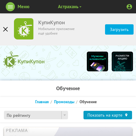
Меню
Астрахань
КупиКупон
Мобильное приложение
Загрузить
ещё удобнее
Обучение
Главная
Промокоды
Обучение
Показать на карте
По рейтингу