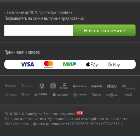
Сэкономьте до 90% при любых покупках
Подпишитесь на самые выгодные предложения
Принимаем к оплате:
2010-2026 © КупиКупон. Все права защищены.
Все права на товарный знак "КупиКупон" и на сайт www.kupikupon.ru принадлежат
OOO «Агентство цифровых решений» ИНН 7705523387, ОГРН 1127747063212