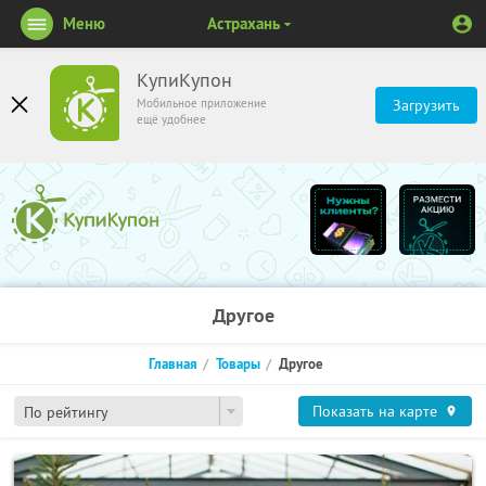
Меню
Астрахань
КупиКупон
Мобильное приложение
Загрузить
ещё удобнее
Другое
Главная
Товары
Другое
Показать на карте
По рейтингу