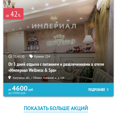
42
%
до
01:43:30
Купили:
114
От 3 дней отдыха с питанием и развлечениями в отеле
«Империал Wellness & Spa»
Калужская обл., г. Обнинск, Киевское ш., д. 11А
4600
ПОДРОБНЕЕ
от
руб.
до
79000
руб.
ПОКАЗАТЬ БОЛЬШЕ АКЦИЙ