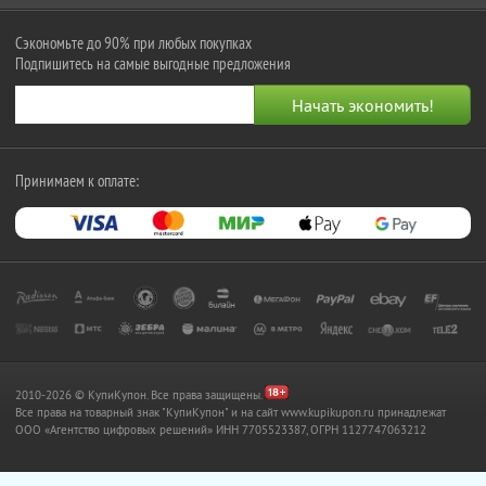
Сэкономьте до 90% при любых покупках
Подпишитесь на самые выгодные предложения
Принимаем к оплате:
2010-2026 © КупиКупон. Все права защищены.
Все права на товарный знак "КупиКупон" и на сайт www.kupikupon.ru принадлежат
OOO «Агентство цифровых решений» ИНН 7705523387, ОГРН 1127747063212