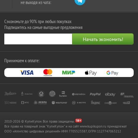
не выходя из чата:
Сэкономьте до 90% при любых покупках
Подпишитесь на самые выгодные предложения
Принимаем к оплате:
2010-2026 © КупиКупон. Все права защищены.
Все права на товарный знак "КупиКупон" и на сайт www.kupikupon.ru принадлежат
OOO «Агентство цифровых решений» ИНН 7705523387, ОГРН 1127747063212