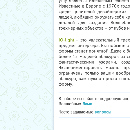
углу является идеальным элеме
Известные в Европе с 1970х год
среде ценителей дизайнерских 
людей, любящих окружать себя к
деталей для создания Волшебн
трехмерных объектов – от кубов и
IQ-light
– это увлекательный трех
предмет интерьера. Вы поймете эт
формы станет понятной. Даже с б
более 15 моделей абажуров из св
фантастическими узорами, со
Экспериментировать можно пр
ограничены только вашим вообра
абажура, вам нужно просто снять
форму.
В наборе вы найдете подробную инс
Волшебных
Ламп
Часто задаваемые
вопросы