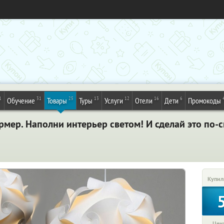
1
31
25
13
12
16
6
Обучение
Товары
Туры
Услуги
Отели
Дети
Промокоды
мер. Наполни интерьер светом! И сделай это по-с
Купил
Цена