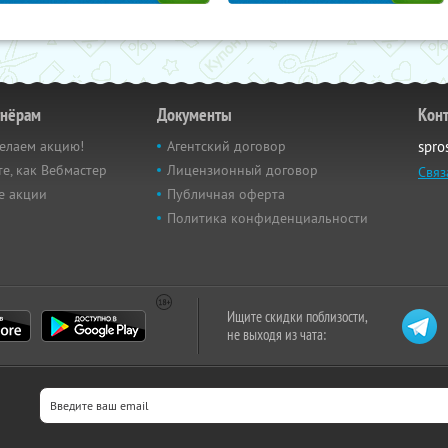
тнёрам
Документы
Кон
елаем акцию!
Агентский договор
spro
е, как Вебмастер
Лицензионный договор
Связ
е акции
Публичная оферта
Политика конфиденциальности
Ищите скидки поблизости,
не выходя из чата: