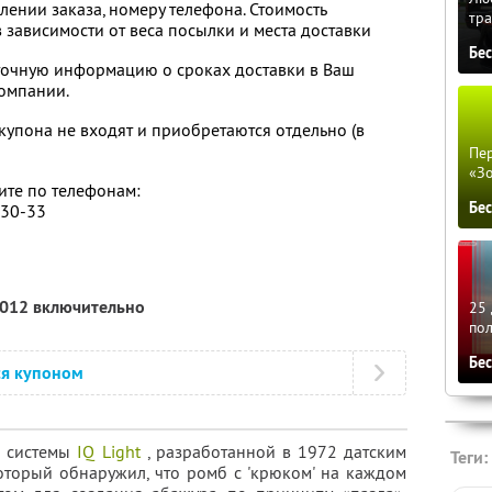
лении заказа, номеру телефона. Стоимость
тра
 зависимости от веса посылки и места доставки
Бе
 точную информацию о сроках доставки в Ваш
омпании.
купона не входят и приобретаются отдельно (в
Пер
«З
ите по телефонам:
Бе
-30-33
2012 включительно
25 
по
Бе
ся купоном
з системы
IQ Light
, разработанной в 1972 датским
Теги:
оторый обнаружил, что ромб с 'крюком' на каждом