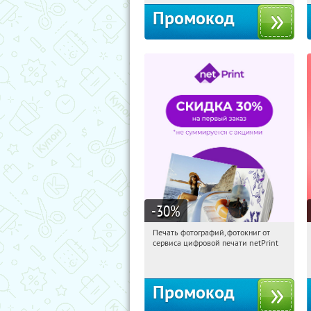
Промокод
-30
%
Печать фотографий, фотокниг от
04:46:46
Получили:
4
сервиса цифровой печати netPrint
Россия
Промокод