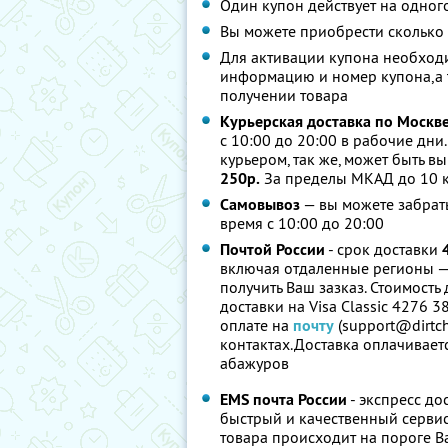
Один купон действует на одног
Вы можете приобрести сколько 
Для активации купона необход
информацию и номер купона,а 
получении товара
Курьерская доставка по Москв
с 10:00 до 20:00 в рабочие дни
курьером, так же, может быть в
250р.
За пределы МКАД до 10 к
Самовывоз
— вы можете забрать
время с 10:00 до 20:00
Почтой России
- срок доставки
включая отдаленные регионы — в
получить Ваш зазказ. Стоимость
доставки на Visa Classic 4276 
оплате на
почту
(support@dirtch
контактах.Доставка оплачивает
абажуров
EMS почта России
- экспресс до
быстрый и качественный сервис
товара происходит на пороге В