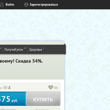
Войти
Зарегистрироваться
48
83
1
ПолучиКупон
Здоровье
воему! Скидка 54%.
30
(0)
и:
575
КУПИТЬ
руб.
 без скидки: