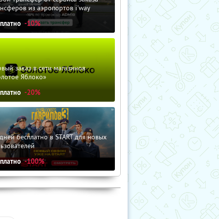
нсферов из аэропортов i'way
сплатно
-10%
вый заказ в сети магазинов
олотое Яблоко»
сплатно
-20%
дней бесплатно в START для новых
льзователей
сплатно
-100%