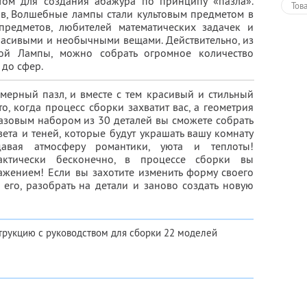
нтом для создания абажура по принципу «пазла».
Тов
ов, Волшебные лампы стали культовым предметом в
предметов, любителей математических задачек и
расивыми и необычными вещами. Действительно, из
ой Лампы, можно собрать огромное количество
 до сфер.
мерный пазл, и вместе с тем красивый и стильный
о, когда процесс сборки захватит вас, а геометрия
азовым набором из 30 деталей вы сможете собрать
ета и теней, которые будут украшать вашу комнату
здавая атмосферу романтики, уюта и теплоты!
актически бесконечно, в процессе сборки вы
жением! Если вы захотите изменить форму своего
 его, разобрать на детали и заново создать новую
трукцию с руководством для сборки 22 моделей