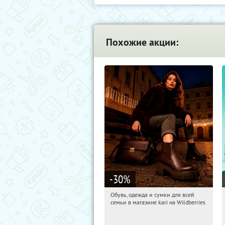
Похожие акции:
-30
%
Обувь, одежда и сумки для всей
04:46:46
Получили:
30
семьи в магазине kari на Wildberries
Россия