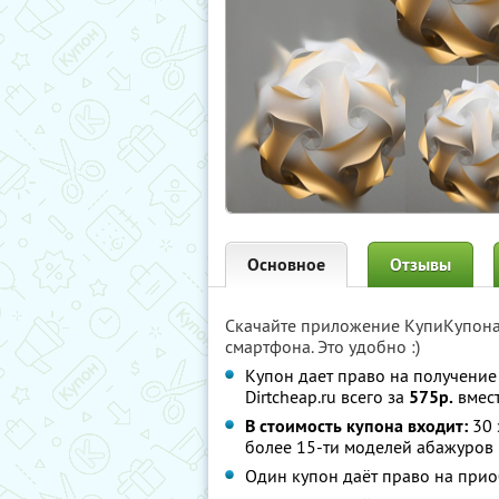
Основное
Отзывы
Скачайте приложение КупиКупон
смартфона. Это удобно :)
Купон дает право на получение
Dirtcheap.ru всего за
575р.
вмес
В стоимость купона входит:
30 
более 15-ти моделей абажуров 
Один купон даёт право на при