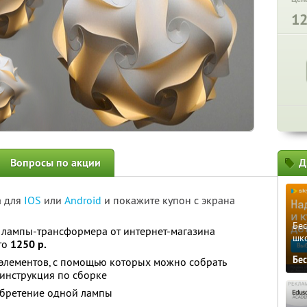
1
Вопросы по акции
Д
а для
IOS
или
Android
и покажите купон с экрана
Бе
 лампы-трансформера от интернет-магазина
шк
то
1250 р.
Бе
элементов, с помощью которых можно собрать
инструкция по сборке
обретение одной лампы