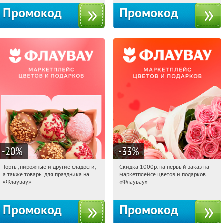
Промокод
Промокод
-20
%
-33
%
Торты, пирожные и другие сладости,
Скидка 1000р. на первый заказ на
04:46:46
Получили:
6
04:46:46
Получили:
18
а также товары для праздника на
маркетплейсе цветов и подарков
Россия
Россия
«Флаувау»
«Флаувау»
Промокод
Промокод