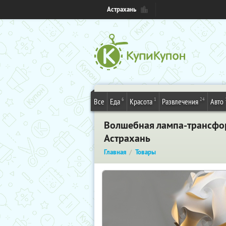
Астрахань
6
1
24
Все
Еда
Красота
Развлечения
Авто
Волшебная лампа-трансфор
Астрахань
Главная
Товары