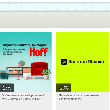
-15
%
-20
%
Любые товары во всей розничной
Первый заказ в сети магазинов
04:46:46
Получили:
83
04:46:46
Получи первым!
сети и интернет-магазине Hoff
«Золотое Яблоко»
Москва, 1-й Волоколамский проезд,
Россия
10с1