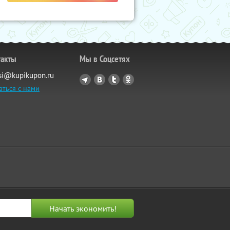
такты
Мы в Соцсетях
si@kupikupon.ru
аться с нами