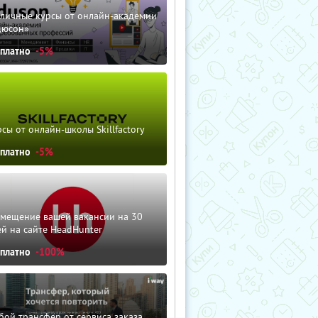
зличные курсы от онлайн-академии
дюсон»
сплатно
-5%
сы от онлайн-школы Skillfactory
сплатно
-5%
змещение вашей вакансии на 30
й на сайте HeadHunter
сплатно
-100%
ой трансфер от сервиса заказа