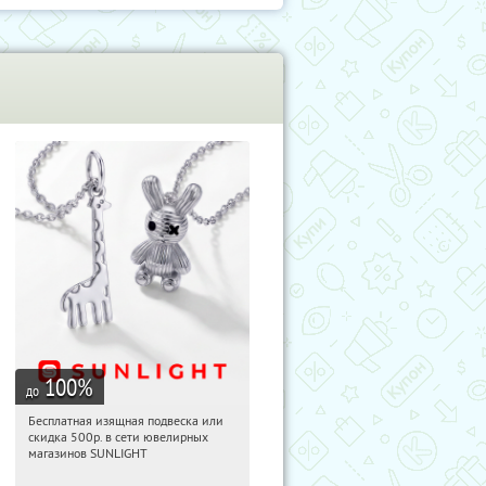
100
%
до
Бесплатная изящная подвеска или
04:46:46
Получили:
73
скидка 500р. в сети ювелирных
Россия
магазинов SUNLIGHT