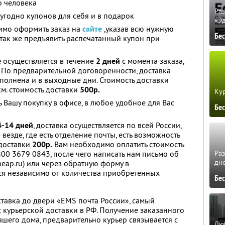
о человека
Ра
угодно купонов для себя и в подарок
«Э
имо оформить заказ на
сайте
,указав всю нужную
Бе
так же предъявить распечатанный купон при
е
осуществляется в течение
2 дней
с момента заказа,
. По предварительной договоренности, доставка
ыполнена и в выходные дни. Стоимость доставки
м. стоимость доставки
500р.
Кур
 Вашу покупку в офисе, в любое удобное для Вас
Бе
4-14 дней
, доставка осуществляется по всей России,
езде, где есть отделение почты, есть возможность
 доставки
200р.
Вам необходимо оплатить стоимость
Ра
3800 3679 0843, после чего написать нам письмо об
дне
eap.ru) или через обратную форму в
ся независимо от количества приобретенных
Бе
ставка до двери «EMS почта России», самый
 курьерской доставки в РФ. Получение заказанного
ашего дома, предварительно курьер связывается с
Люб