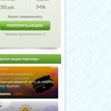
Экономия:
250
54%
руб.
Акция завершилась
ПОВТОРИТЬ АКЦИЮ
Человек проголосовало: 0
ругие акции партнера
сплатный вводный урок от онлайн-
олы Skysmart
сплатно
-100%