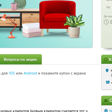
∞
До ко
Вопросы по акции
К
а для
IOS
или
Android
и покажите купон с экрана
О
новых клиентов (новым клиентом считается тот, у
h