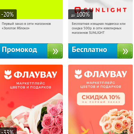
-20
%
100
%
до
Первый заказ в сети магазинов
Бесплатная изящная подвеска или
05:02:27
Получи первым!
05:02:27
Получили:
73
«Золотое Яблоко»
скидка 500р. в сети ювелирных
Россия
Россия
магазинов SUNLIGHT
Промокод
Бесплатно
-33
%