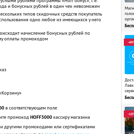
сными рублями программы «Hoff бонус», т. е.
да и бонусных рублей в один чек невозможен
Магн
нескольких типов скидочных средств покупатель
голо
орга
спользования одно любое из имеющихся у него
Бесп
оисходит начисление бонусных рублей по
мму оплаты промокодом
-40
каз
Дост
Лавк
серв
 «Корзину»
Бесп
00
в соответствующем поле
-10
щите промокод
HOFF3000
кассиру магазина
ими другими промокодами или сертификатами