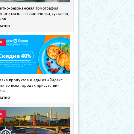
итно-резонансная томография
вного мозга, позвоночника, суставов,
нов
латно
%
авка продуктов и еды из «Яндекс
и» во всех городах присутствия
иса
латно
%