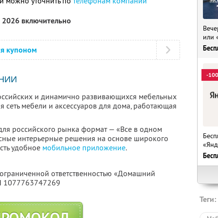
и можно уточнить по
телефонам компании
а 2026 включительно
Вече
или 
Бесп
ся купоном
-10
НИИ
российских и динамично развивающихся мебельных
ая сеть мебели и аксессуаров для дома, работающая
ля российского рынка формат — «Все в одном
Бесп
ксные интерьерные решения на основе широкого
«Янд
Есть удобное
мобильное приложение
.
Бесп
с ограниченной ответственностью «Домашний
РН 1077763747269
Теги: