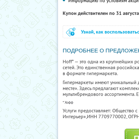
Информацию по условиям акци
Купон действителен по 31 август
Узнай, как воспользовать
ПОДРОБНЕЕ О ПРЕДЛОЖЕ
Hoff* — это одна из крупнейших 
сетей. Это единственная российск
в формате гипермаркета.
Гипермаркеты имеют уникальный д
месте». Здесь предлагают компле
мультибрендового ассортимента. 
* Хофф
Услуги предоставляет: Общество 
Интерьер»,
ИНН 7709770002
, ОГ