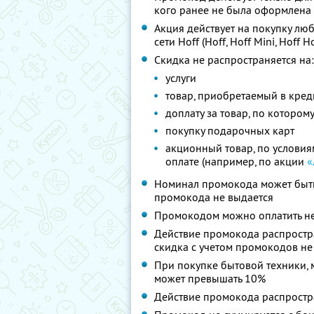
кого ранее не была оформлена 
Акция действует на покупку лю
сети Hoff (Hoff, Hoff Mini, Hoff
Скидка не распространяется на:
услуги
товар, приобретаемый в кред
доплату за товар, по котором
покупку подарочных карт
акционный товар, по услови
оплате (например, по акции
«
Номинал промокода может быть 
промокода не выдается
Промокодом можно оплатить не
Действие промокода распростра
скидка с учетом промокодов не
При покупке бытовой техники, 
может превышать 10%
Действие промокода распростра