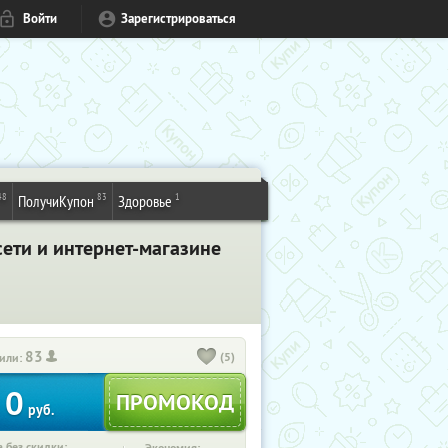
Войти
Зарегистрироваться
48
83
1
ПолучиКупон
Здоровье
ети и интернет-магазине
83
(5)
или:
0
руб.
 без скидки: