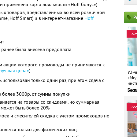
и применена карта лояльности «Hoff бонус»)
бых товаров, представленных во всей розничной
Р
 Home, Hoff Smart) и в интернет-магазине
Hoff
-52
ит
у ранее была внесена предоплата
ям акции которого промокоды не принимаются к
лучшая цена»
)
УЗ-ч
«Мед
использован только один раз, при этом сдача с
инст
Бесп
 более 3000р. от суммы покупки
няется на товары со скидками, но суммарная
 может быть более 20%
-35
моек и смесителей скидка с учетом промокодов не
няется только для физических лиц