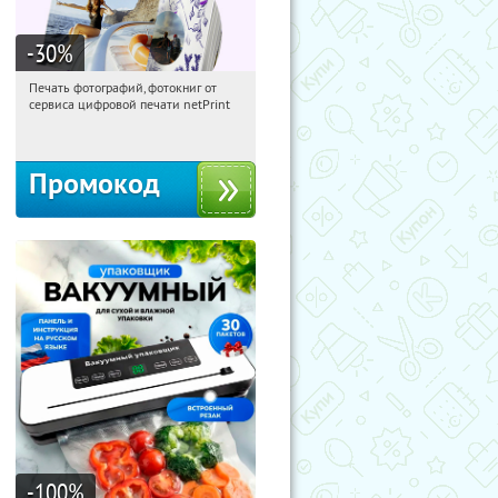
-30
%
Печать фотографий, фотокниг от
05:02:27
Получили:
4
сервиса цифровой печати netPrint
Россия
Промокод
-100
%