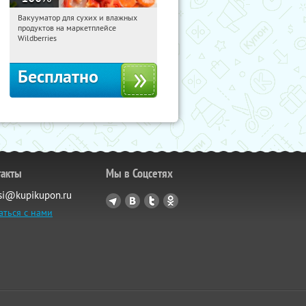
Вакууматор для сухих и влажных
05:02:27
Получили:
180
продуктов на маркетплейсе
Россия
Wildberries
Бесплатно
такты
Мы в Соцсетях
si@kupikupon.ru
аться с нами