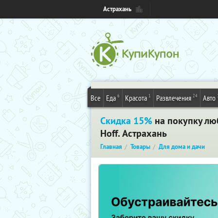
Астрахань
6
1
24
Все
Еда
Красота
Развлечения
Авто
Скидка 15%
на покупку лю
Hoff. Астрахань
Главная
Товары
Для дома и дачи