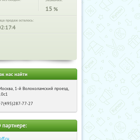
Экономия:
15
%
нца продаж осталось:
:
:
ак нас найти
Москва, 1-й Волоколамский проезд,
10с1
+7(495)287-77-27
 партнере:
off.ru