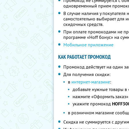
Промокод не суммируется с бону
одновременный прием промоко
В случае наличия у покупателя 
самостоятельно выбирает для и
скидочных средств.
При оплате промокодами не пр
программе «Hoff бонус» на су
Мобильное приложение
КАК РАБОТАЕТ ПРОМОКОД
Промокод действует на один за
Для получения скидки:
в
интернет-магазине
:
добавьте нужные товары в
нажмите «Оформить заказ»
укажите промокод
HOFF30
в розничном магазине сооб
Скидка не суммируется с друг