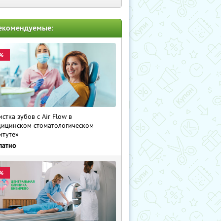
екомендуемые:
%
истка зубов с Air Flow в
ицинском стоматологическом
итуте»
латно
%