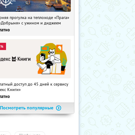
рняя прогулка на теплоходе «Прага»
«Добрыня» с ужином и диджеем
латно
0%
латный доступ до 45 дней к сервису
екс Книги»
латно
Посмотреть популярные