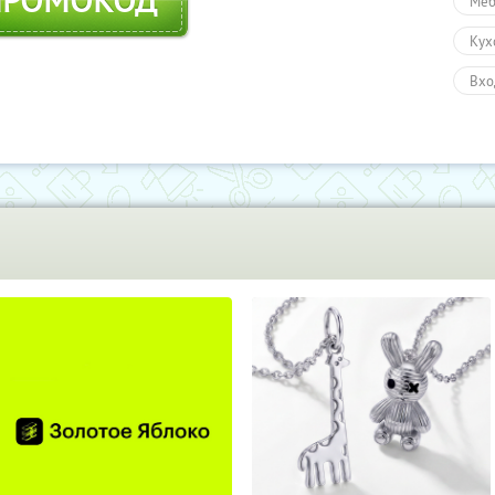
ПРОМОКОД
Меб
Кух
Вхо
Тов
Про
Пол