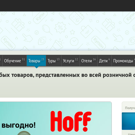
1
31
25
13
12
16
6
Обучение
Товары
Туры
Услуги
Отели
Дети
Промокоды
бых товаров, представленных во всей розничной с
Получ
Цена