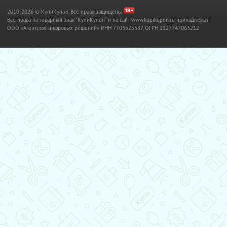
2010-2026 © КупиКупон. Все права защищены.
Все права на товарный знак "КупиКупон" и на сайт www.kupikupon.ru принадлежат
OOO «Агентство цифровых решений» ИНН 7705523387, ОГРН 1127747063212