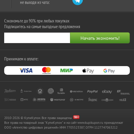
не выходя из чата:
Сэкономьте до 90% при любых покупках
Подпишитесь на самые выгодные предложения
Принимаем к оплате:
2010-2026 © КупиКупон. Все права защищены.
Все права на товарный знак "КупиКупон" и на сайт www.kupikupon.ru принадлежат
OOO «Агентство цифровых решений» ИНН 7705523387, ОГРН 1127747063212