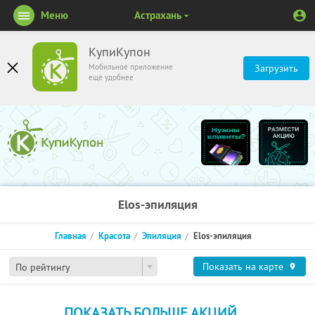
Меню
Астрахань
КупиКупон
Мобильное приложение
Загрузить
ещё удобнее
Elos-эпиляция
Главная
Красота
Эпиляция
Elos-эпиляция
Показать на карте
По рейтингу
ПОКАЗАТЬ БОЛЬШЕ АКЦИЙ