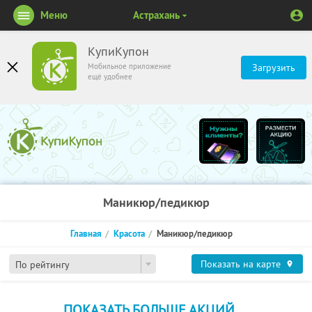
Меню
Астрахань
КупиКупон
Мобильное приложение
Загрузить
ещё удобнее
Маникюр/педикюр
Главная
Красота
Маникюр/педикюр
Показать на карте
По рейтингу
ПОКАЗАТЬ БОЛЬШЕ АКЦИЙ