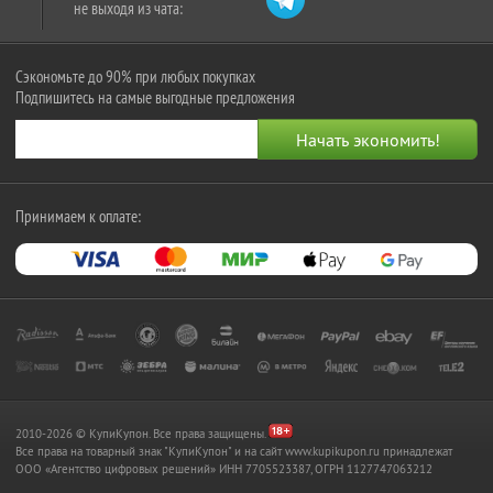
не выходя из чата:
Сэкономьте до 90% при любых покупках
Подпишитесь на самые выгодные предложения
Принимаем к оплате:
2010-2026 © КупиКупон. Все права защищены.
Все права на товарный знак "КупиКупон" и на сайт www.kupikupon.ru принадлежат
OOO «Агентство цифровых решений» ИНН 7705523387, ОГРН 1127747063212