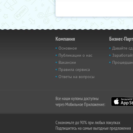
Компания
Бизнес-Пар
Основное
Давайте сд
Публикации о нас
Заработайт
Вакансии
Прошедши
Правила сервиса
Ответы на вопросы
Все наши купоны доступны
через Мобильное Приложение:
Сэкономьте до 90% при любых покупках
Подпишитесь на самые выгодные предложения