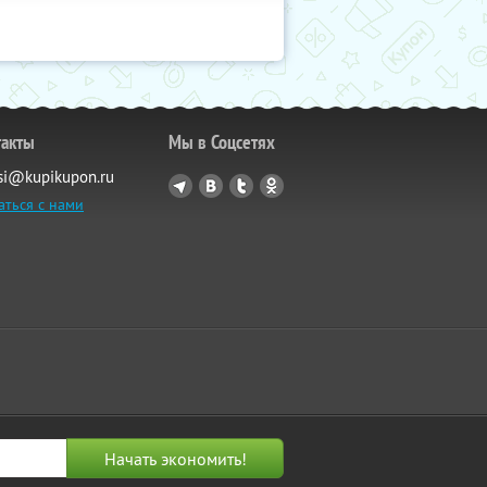
такты
Мы в Соцсетях
si@kupikupon.ru
аться с нами