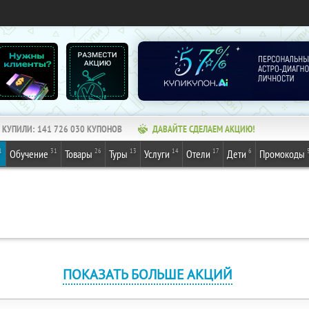
КУПИЛИ:
141 726 030
КУПОНОВ
ДАВАЙТЕ СДЕЛАЕМ АКЦИЮ!
1
31
26
13
14
17
6
Обучение
Товары
Туры
Услуги
Отели
Дети
Промокоды
ПОКАЗАТЬ БОЛЬШЕ АКЦИЙ