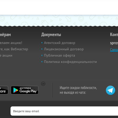
тнёрам
Документы
Кон
елаем акцию!
Агентский договор
spro
е, как Вебмастер
Лицензионный договор
Связ
е акции
Публичная оферта
Политика конфиденциальности
Ищите скидки поблизости,
не выходя из чата: