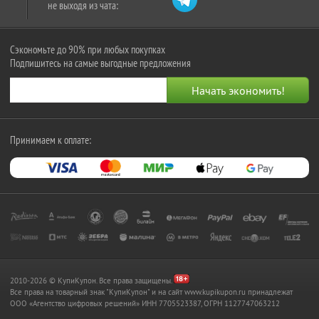
не выходя из чата:
Сэкономьте до 90% при любых покупках
Подпишитесь на самые выгодные предложения
Принимаем к оплате:
2010-2026 © КупиКупон. Все права защищены.
Все права на товарный знак "КупиКупон" и на сайт www.kupikupon.ru принадлежат
OOO «Агентство цифровых решений» ИНН 7705523387, ОГРН 1127747063212