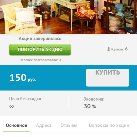
Акция завершилась
6
ПОВТОРИТЬ АКЦИЮ
Купили:
Человек проголосовало: 0
КУПИТЬ
150
руб.
Цена без скидки:
Экономия:
∞
30
%
Основное
Адреса
Отзывы
Вопросы по акции