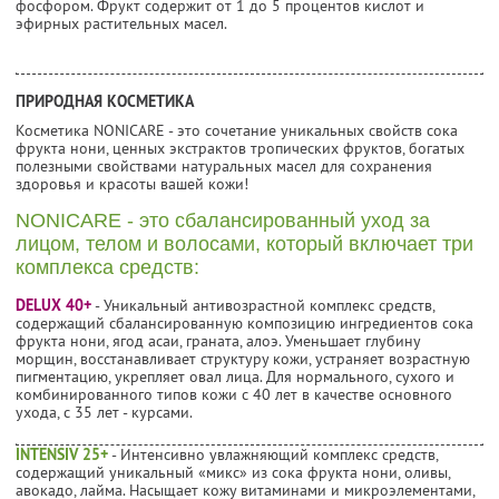
фосфором. Фрукт содержит от 1 до 5 процентов кислот и
эфирных растительных масел.
ПРИРОДНАЯ КОСМЕТИКА
Косметика NONICARE - это сочетание уникальных свойств сока
фрукта нони, ценных экстрактов тропических фруктов, богатых
полезными свойствами натуральных масел для сохранения
здоровья и красоты вашей кожи!
NONICARE - это сбалансированный уход за
лицом, телом и волосами, который включает три
комплекса средств:
DELUX 40+
- Уникальный антивозрастной комплекс средств,
содержащий сбалансированную композицию ингредиентов сока
фрукта нони, ягод асаи, граната, алоэ. Уменьшает глубину
морщин, восстанавливает структуру кожи, устраняет возрастную
пигментацию, укрепляет овал лица. Для нормального, сухого и
комбинированного типов кожи с 40 лет в качестве основного
ухода, с 35 лет - курсами.
INTENSIV 25+
- Интенсивно увлажняющий комплекс средств,
содержащий уникальный «микс» из сока фрукта нони, оливы,
авокадо, лайма. Насыщает кожу витаминами и микроэлементами,