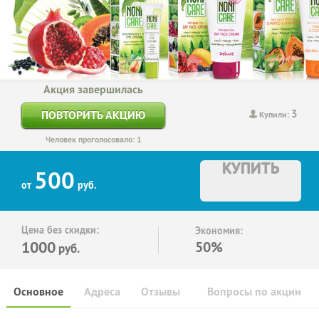
Акция завершилась
3
ПОВТОРИТЬ АКЦИЮ
Купили:
Человек проголосовало: 1
КУПИТЬ
500
от
руб.
Цена без скидки:
Экономия:
1000
50%
руб.
Основное
Адреса
Отзывы
Вопросы по акции