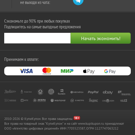
не выходя из чата:
Сэкономьте до 90% при любых покупках
Подпишитесь на самые выгодные предложения
Принимаем к оплате:
2010-2026 © КупиКупон. Все права защищены.
Все права на товарный знак "КупиКупон" и на сайт www.kupikupon.ru принадлежат
OOO «Агентство цифровых решений» ИНН 7705523387, ОГРН 1127747063212