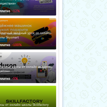
тешествия»
сплатно
-12%
сплатный вводный урок от онлайн-
олы Skysmart
сплатно
-100%
зличные курсы от онлайн-академии
дюсон»
сплатно
-5%
сы от онлайн-школы Skillfactory