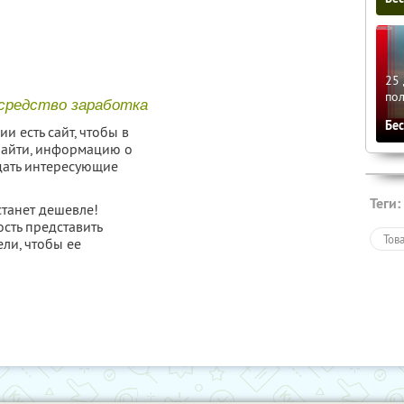
25 
по
 средство заработка
Бе
и есть сайт, чтобы в
найти, информацию о
адать интересующие
Теги:
станет дешевле!
сть представить
Тов
ели, чтобы ее