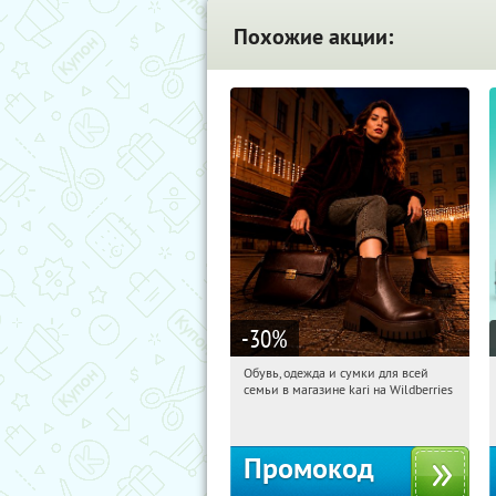
Похожие акции:
-30
%
Обувь, одежда и сумки для всей
16:50:46
Получили:
32
семьи в магазине kari на Wildberries
Россия
Промокод