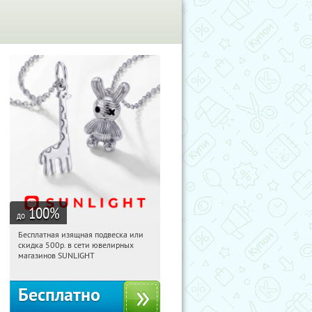
100
%
до
Бесплатная изящная подвеска или
16:50:46
Получили:
74
скидка 500р. в сети ювелирных
Россия
магазинов SUNLIGHT
Бесплатно