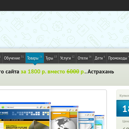
1
31
26
13
12
16
6
Обучение
Товары
Туры
Услуги
Отели
Дети
Промокоды
го сайта
за 1800 р. вместо
6000
р.
. Астрахань
Купил
1
Цена