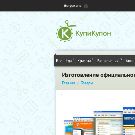
Астрахань
6
1
24
Все
Еда
Красота
Развлечения
Авто
Изготовление официально
Главная
Товары