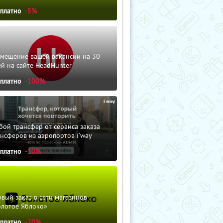
сплатно
-5%
змещение вашей вакансии на 30
й на сайте HeadHunter
сплатно
-100%
ой трансфер от сервиса заказа
нсферов из аэропортов i'way
сплатно
-10%
вый заказ в сети магазинов
олотое Яблоко»
сплатно
-20%