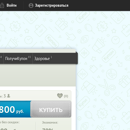
Войти
Зарегистрироваться
48
83
1
ПолучиКупон
Здоровье
3
(0)
и:
800
КУПИТЬ
руб.
 без скидки:
Экономия: