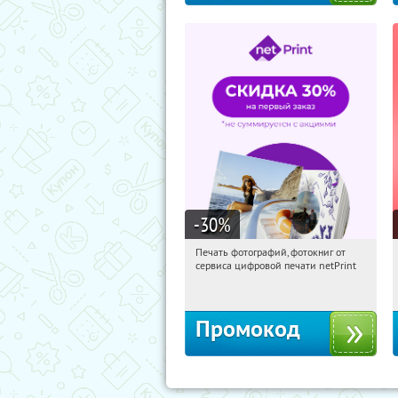
-30
%
Печать фотографий, фотокниг от
16:50:46
Получили:
4
сервиса цифровой печати netPrint
Россия
Промокод