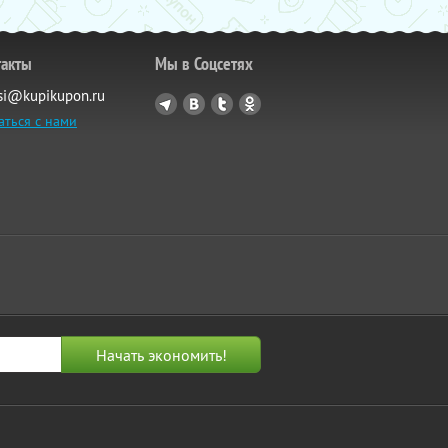
такты
Мы в Соцсетях
si@kupikupon.ru
аться с нами