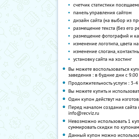
счетчик статистики посещаемост
панель управления сайтом
дизайн сайта (на выбор из пр
размещение текста (без его р
размещение фотографий и ка
изменение логотипа, цвета на
изменение слогана, контактн
установку сайта на хостинг
Вы можете воспользоваться куп
заведения : в будние дни с 9.00
Продолжительность услуги : 3-4
Вы можете купить и использоват
Один купон действут на изгото
Перед началом создания сайта 
info@recviz.ru
Невозможно использовать 1 куп
суммировать скидки по купонам
Данный купон можно использова