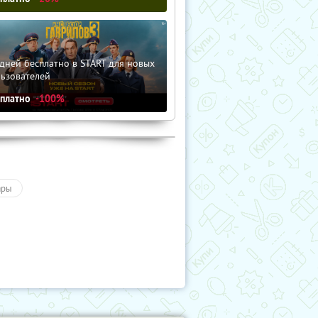
дней бесплатно в START для новых
льзователей
сплатно
-100%
ары