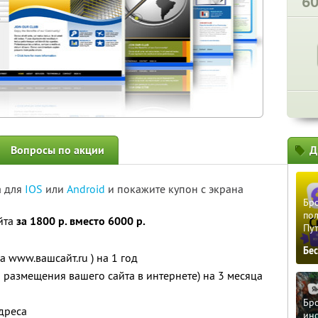
6
Вопросы по акции
Д
а для
IOS
или
Android
и покажите купон с экрана
Бро
пол
йта
за 1800 р. вместо 6000 р.
Пу
Бе
а www.вашсайт.ru ) на 1 год
я размещения вашего сайта в интернете) на 3 месяца
Бро
дреса
ино