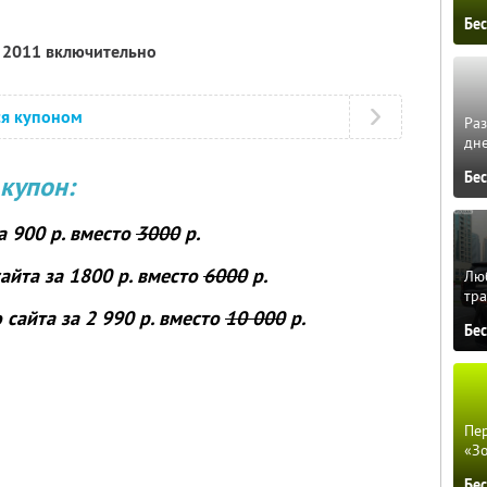
Бе
я 2011 включительно
ся купоном
Ра
дне
Бе
купон:
а 900 р. вместо
3000
р.
сайта
за 1800 р. вместо
6000
р.
Люб
тра
о сайта
за 2 990 р. вместо
10 000
р.
Бе
Пер
«З
Бе