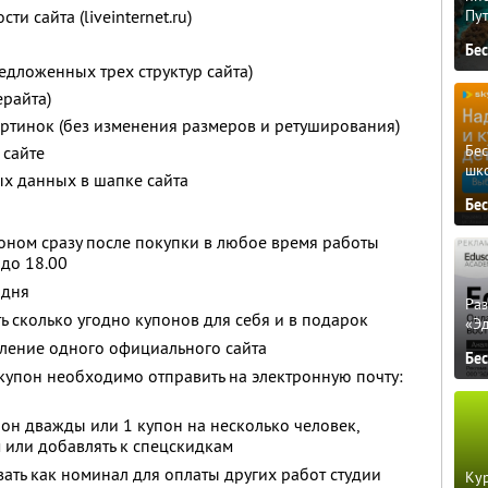
и сайта (liveinternet.ru)
Пу
Бе
едложенных трех структур сайта)
ерайта)
ртинок (без изменения размеров и ретуширования)
Бе
 сайте
шк
ых данных в шапке сайта
Бе
оном сразу после покупки в любое время работы
 до 18.00
 дня
Ра
ь сколько угодно купонов для себя и в подарок
«Э
вление одного официального сайта
Бе
купон необходимо отправить на электронную почту:
он дважды или 1 купон на несколько человек,
 или добавлять к спецскидкам
ть как номинал для оплаты других работ студии
Кур