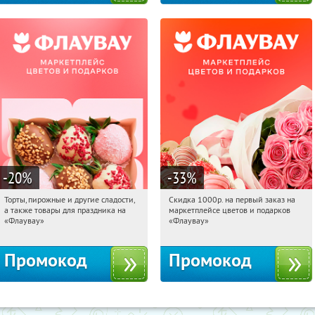
-20
%
-33
%
Торты, пирожные и другие сладости,
Скидка 1000р. на первый заказ на
16:50:46
Получили:
6
16:50:46
Получили:
18
а также товары для праздника на
маркетплейсе цветов и подарков
Россия
Россия
«Флаувау»
«Флаувау»
Промокод
Промокод