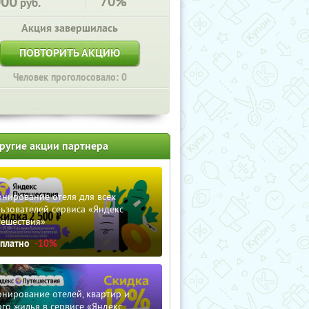
000
70%
руб.
Акция завершилась
ПОВТОРИТЬ АКЦИЮ
Человек проголосовало: 0
ругие акции партнера
нирование отеля для всех
ьзователей сервиса «Яндекс
тешествия»
сплатно
-10%
нирование отелей, квартир и
го жилья в сервисе «Яндекс