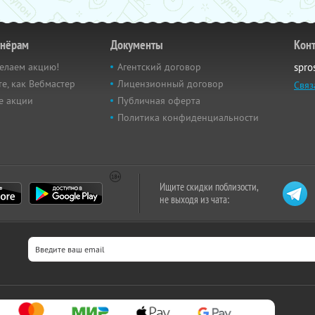
тнёрам
Документы
Кон
елаем акцию!
Агентский договор
spro
е, как Вебмастер
Лицензионный договор
Связ
е акции
Публичная оферта
Политика конфиденциальности
Ищите скидки поблизости,
не выходя из чата: