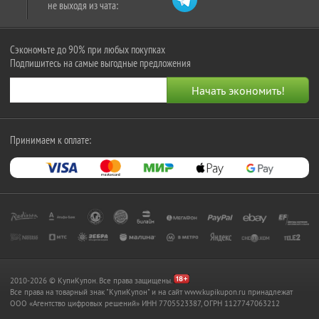
не выходя из чата:
Сэкономьте до 90% при любых покупках
Подпишитесь на самые выгодные предложения
Принимаем к оплате:
2010-2026 © КупиКупон. Все права защищены.
Все права на товарный знак "КупиКупон" и на сайт www.kupikupon.ru принадлежат
OOO «Агентство цифровых решений» ИНН 7705523387, ОГРН 1127747063212