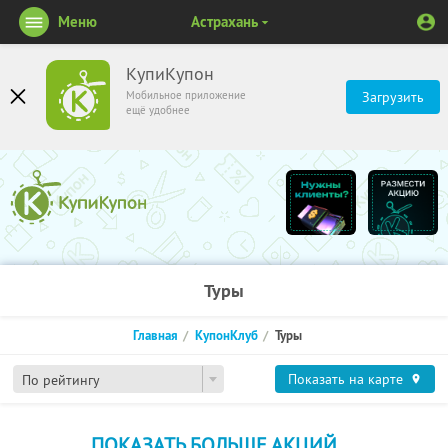
Меню
Астрахань
КупиКупон
Мобильное приложение
Загрузить
ещё удобнее
Туры
Главная
КупонКлуб
Туры
Показать на карте
По рейтингу
ПОКАЗАТЬ БОЛЬШЕ АКЦИЙ