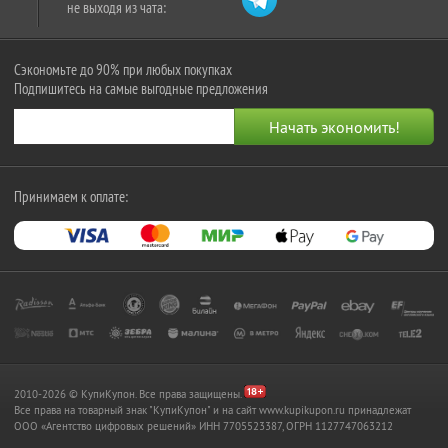
не выходя из чата:
Сэкономьте до 90% при любых покупках
Подпишитесь на самые выгодные предложения
Принимаем к оплате:
2010-2026 © КупиКупон. Все права защищены.
Все права на товарный знак "КупиКупон" и на сайт www.kupikupon.ru принадлежат
OOO «Агентство цифровых решений» ИНН 7705523387, ОГРН 1127747063212