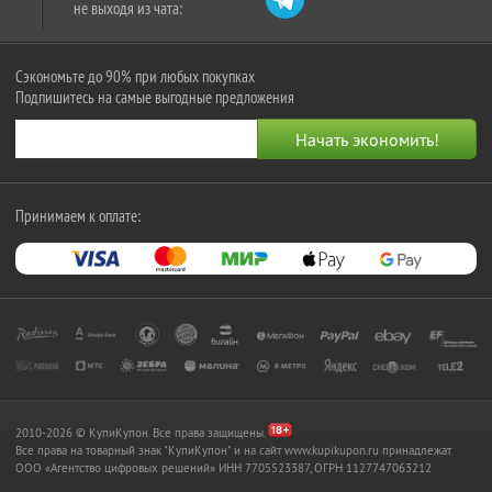
не выходя из чата:
Сэкономьте до 90% при любых покупках
Подпишитесь на самые выгодные предложения
Принимаем к оплате:
2010-2026 © КупиКупон. Все права защищены.
Все права на товарный знак "КупиКупон" и на сайт www.kupikupon.ru принадлежат
OOO «Агентство цифровых решений» ИНН 7705523387, ОГРН 1127747063212