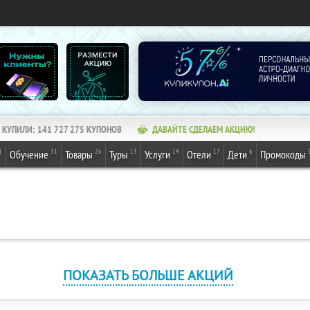
КУПИЛИ:
141 727 277
КУПОНОВ
ДАВАЙТЕ СДЕЛАЕМ АКЦИЮ!
1
31
26
13
14
17
6
Обучение
Товары
Туры
Услуги
Отели
Дети
Промокоды
ПОКАЗАТЬ БОЛЬШЕ АКЦИЙ