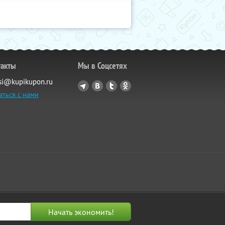
такты
Мы в Соцсетях
si@kupikupon.ru
аться с нами