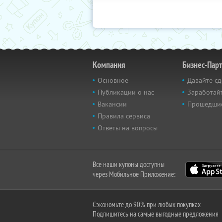
Компания
Бизнес-Пар
Основное
Давайте сд
Публикации о нас
Заработайт
Вакансии
Прошедши
Правила сервиса
Ответы на вопросы
Все наши купоны доступны
через Мобильное Приложение:
Сэкономьте до 90% при любых покупках
Подпишитесь на самые выгодные предложения