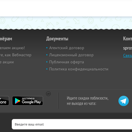
тнёрам
Документы
Кон
елаем акцию!
Агентский договор
spro
е, как Вебмастер
Лицензионный договор
Связ
е акции
Публичная оферта
Политика конфиденциальности
Ищите скидки поблизости,
не выходя из чата: